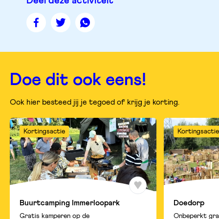
Deel deze activiteit
Deel
Deel
Deel
deze
deze
deze
pagina
pagina
pagina
op
op
op
facebook
twitter
whatsapp
Doe dit ook eens!
Ook hier besteed jij je tegoed of krijg je korting.
Kortingsactie
Kortingsactie
Buurtcamping Immerloopark
Doedorp
Gratis kamperen op de
Onbeperkt gra