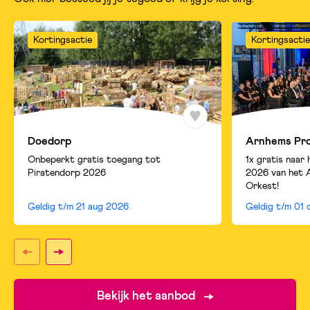
Kortingsactie
Kortingsactie
Doedorp
Arnhems Pr
Onbeperkt gratis toegang tot
1x gratis naar
Piratendorp 2026
2026 van het 
Orkest!
Geldig t/m
21 aug 2026
Geldig t/m
01 
Bekijk het aanbod