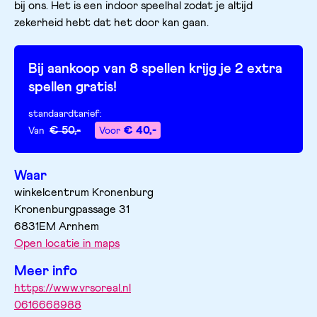
bij ons. Het is een indoor speelhal zodat je altijd
zekerheid hebt dat het door kan gaan.
Bij aankoop van 8 spellen krijg je 2 extra
spellen gratis!
standaardtarief
:
€ 50,-
€ 40,-
Van
Voor
Waar
winkelcentrum Kronenburg
Kronenburgpassage
31
6831EM
Arnhem
Open locatie in maps
Meer info
https://www.vrsoreal.nl
0616668988