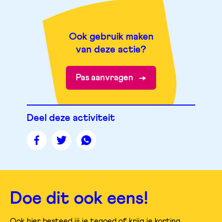
Ook gebruik maken
van deze actie?
Pas aanvragen
Deel deze activiteit
Deel
Deel
Deel
deze
deze
deze
pagina
pagina
pagina
op
op
op
facebook
twitter
whatsapp
Doe dit ook eens!
Ook hier besteed jij je tegoed of krijg je korting.