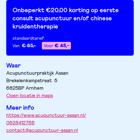
Onbeperkt €20,00 korting op eerste
consult acupunctuur en/of chinese
kruidentherapie
standaardtarief
:
€ 65,-
€ 45,-
Van
Voor
Waar
Acupunctuurpraktijk Assan
Brekelenkampstraat 
5
6825BP
Arnhem
Open locatie in maps
Meer info
https://www.acupunctuur-assan.nl/
0628412766
contact@acupunctuur-assan.nl