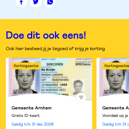
Deel
Deel
Deel
deze
deze
deze
pagina
pagina
pagina
op
op
op
facebook
twitter
whatsapp
Doe dit ook eens!
Ook hier besteed jij je tegoed of krijg je korting.
Kortingsactie
Kortingsactie
Gemeente Arnhem
Gemeente A
Gratis ID-kaart
Voordeel op je
Geldig t/m
31 dec 2026
Geldig t/m
31 