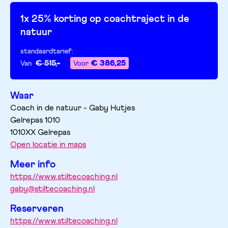
1x 25% korting op coachtraject in de
natuur
standaardtarief
:
€ 515,-
€ 386,25
Van
Voor
Waar
Coach in de natuur - Gaby Hutjes
Gelrepas
1010
1010XX
Gelrepas
Open locatie in maps
Meer info
https://www.stiltecoaching.nl
gaby@stiltecoaching.nl
Reserveren
https://www.stiltecoaching.nl