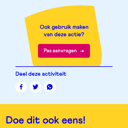
Ook gebruik maken
van deze actie?
Pas aanvragen
Deel deze activiteit
Deel
Deel
Deel
deze
deze
deze
pagina
pagina
pagina
op
op
op
facebook
twitter
whatsapp
Doe dit ook eens!