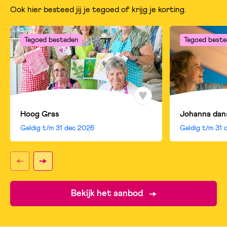
Ook hier besteed jij je tegoed of krijg je korting.
Tegoed besteden
Tegoed beste
Hoog Gras
Johanna dan
Geldig t/m
31 dec 2026
Geldig t/m
31 
Bekijk het aanbod