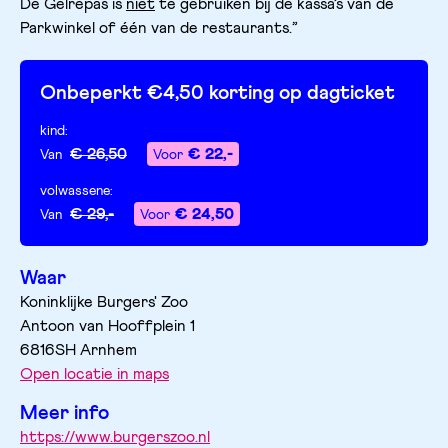
De Gelrepas is
niet
te gebruiken bij de kassa’s van de
Parkwinkel of één van de restaurants.”
Onbeperkt €4,50 korting op dagticket
kind
:
€ 26,50
€ 22,-
Van
Voor
volwassene
:
€ 29,-
€ 24,50
Van
Voor
Waar
Koninklijke Burgers' Zoo
Antoon van Hooffplein
1
6816SH
Arnhem
Open locatie in maps
Meer info
https://www.burgerszoo.nl