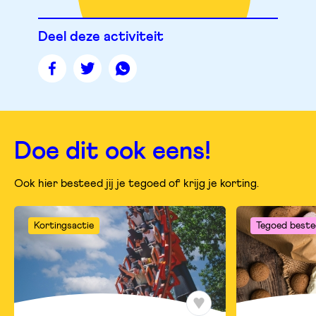
Deel deze activiteit
Deel
Deel
Deel
deze
deze
deze
pagina
pagina
pagina
op
op
op
facebook
twitter
whatsapp
Doe dit ook eens!
Ook hier besteed jij je tegoed of krijg je korting.
Kortingsactie
Tegoed beste