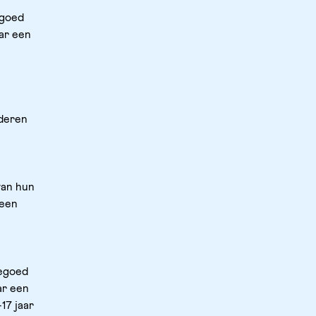
goed 
ar een 
deren 
an hun 
een 
egoed 
r een 
7 jaar 