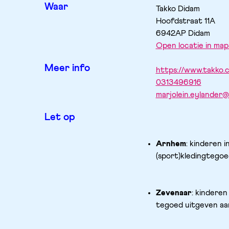
Waar
Takko Didam
Hoofdstraat
11A
6942AP
Didam
Open locatie in map
Meer info
https://www.takko
0313496916
marjolein.eylander@
Let op
Arnhem
: kinderen i
(sport)kledingtegoed
Zevenaar
: kinderen
tegoed uitgeven aan