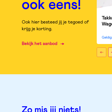
ook eens!
Takk
Ook hier besteed jij je tegoed of
Wag
krijg je korting.
Geldi
Bekijk het aanbod
Zo mis jij niets!