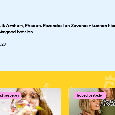
it Arnhem, Rheden. Rozendaal en Zevenaar kunnen hier 
tegoed betalen.
2026
ed besteden
Tegoed besteden