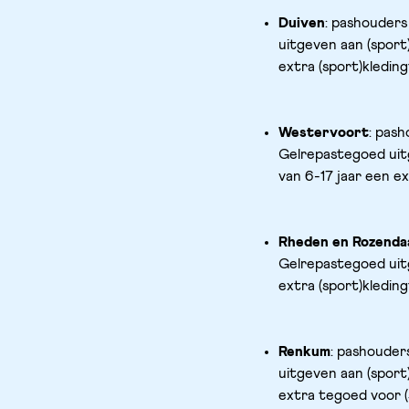
Duiven
: pashouders
uitgeven aan (sport)
extra (sport)kledin
Westervoort
: pash
Gelrepastegoed uitg
van 6-17 jaar een ex
Rheden en Rozenda
Gelrepastegoed uitg
extra (sport)kledin
Renkum
: pashouder
uitgeven aan (sport)
extra tegoed voor (s