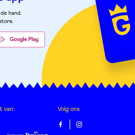
 de hand.
store
.
Google Play
t van:
Volg ons
Gelrepas
Gelrepas