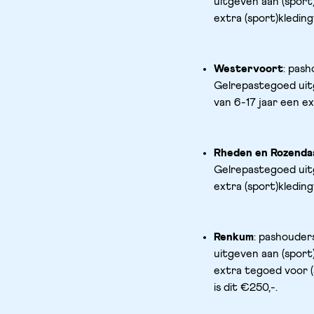
uitgeven aan (sport)
extra (sport)kledin
Westervoort
: pash
Gelrepastegoed uitg
van 6-17 jaar een ex
Rheden en Rozenda
Gelrepastegoed uitg
extra (sport)kledin
Renkum
: pashouder
uitgeven aan (sport)
extra tegoed voor (s
is dit €250,-.