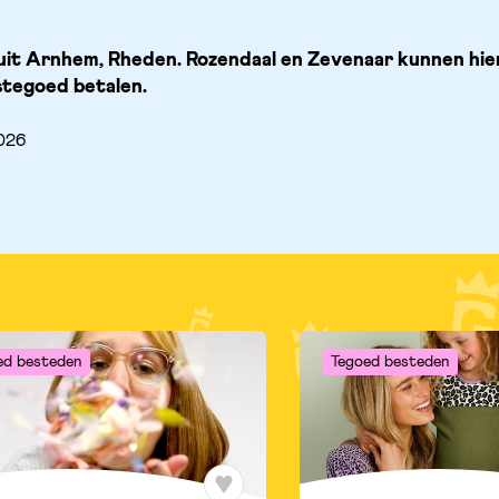
it Arnhem, Rheden. Rozendaal en Zevenaar kunnen hier 
tegoed betalen.
2026
ed besteden
Tegoed besteden