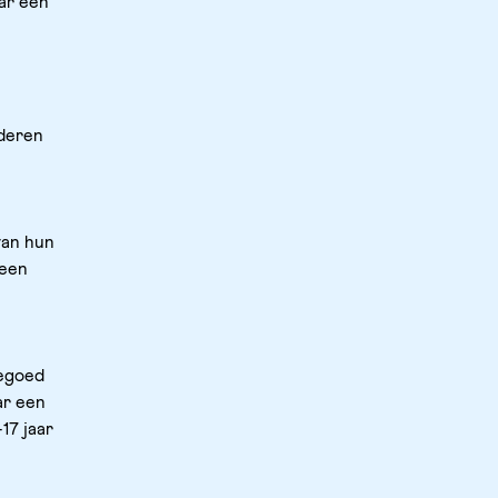
ar een 
deren 
an hun 
een 
egoed 
r een 
7 jaar 