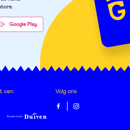
store
.
Google Play
t van:
Volg ons
Gelrepas
Gelrepas
op
op
facebook
instagram