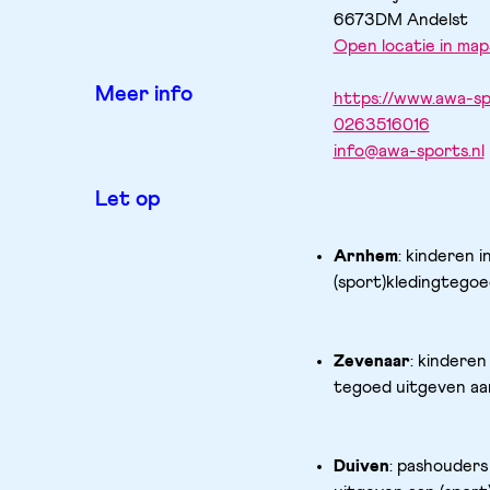
6673DM
Andelst
Open locatie in map
Meer info
https://www.awa-sp
0263516016
info@awa-sports.nl
Let op
Arnhem
: kinderen i
(sport)kledingtegoed
Zevenaar
: kinderen
tegoed uitgeven aan
Duiven
: pashouders