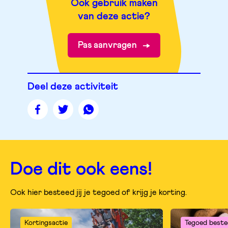
Ook gebruik maken
van deze actie?
Pas aanvragen
Deel deze activiteit
Deel
Deel
Deel
deze
deze
deze
pagina
pagina
pagina
op
op
op
facebook
twitter
whatsapp
Doe dit ook eens!
Ook hier besteed jij je tegoed of krijg je korting.
Kortingsactie
Tegoed beste