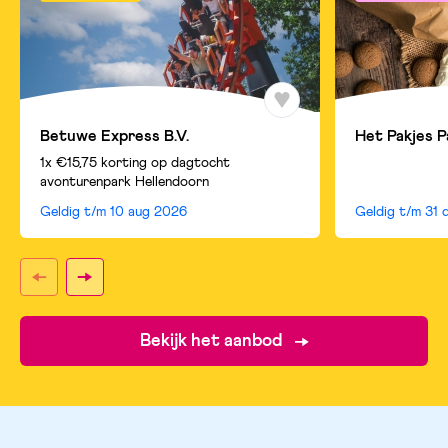
Betuwe Express B.V.
Het Pakjes P
1x €15,75 korting op dagtocht
avonturenpark Hellendoorn
Geldig t/m
10 aug 2026
Geldig t/m
31 
Bekijk het aanbod