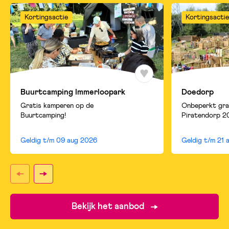
Kortingsactie
Kortingsactie
Buurtcamping Immerloopark
Doedorp
Gratis kamperen op de
Onbeperkt gra
Buurtcamping!
Piratendorp 2
Geldig t/m
09 aug 2026
Geldig t/m
21 
Bekijk het aanbod