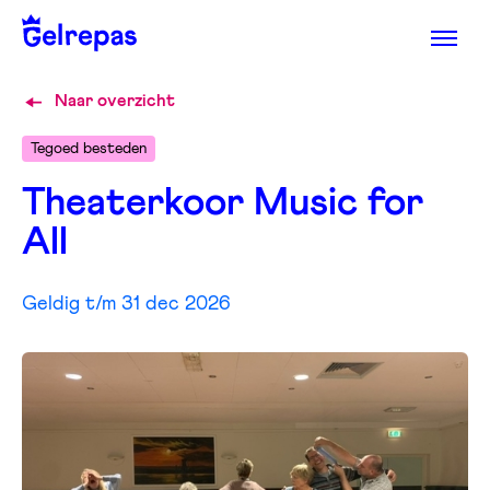
Naar overzicht
Tegoed besteden
Theaterkoor Music for
All
Geldig t/m 31 dec 2026