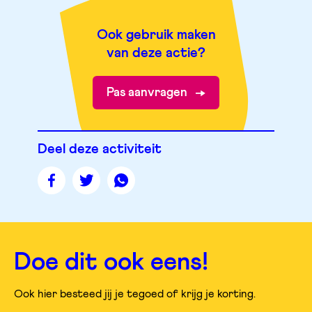
Ook gebruik maken
van deze actie?
Pas aanvragen
Deel deze activiteit
Deel
Deel
Deel
deze
deze
deze
pagina
pagina
pagina
op
op
op
facebook
twitter
whatsapp
Doe dit ook eens!
Ook hier besteed jij je tegoed of krijg je korting.