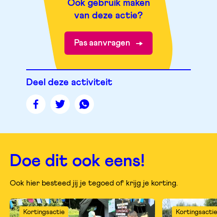
Ook gebruik maken
van deze actie?
Pas aanvragen
Deel deze activiteit
Deel
Deel
Deel
deze
deze
deze
pagina
pagina
pagina
op
op
op
facebook
twitter
whatsapp
Doe dit ook eens!
Ook hier besteed jij je tegoed of krijg je korting.
Kortingsactie
Kortingsactie