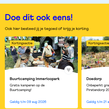
pagina
pagina
pagina
op
op
op
facebook
twitter
whatsapp
Doe dit ook eens!
Ook hier besteed jij je tegoed of krijg je korting.
Kortingsactie
Kortingsactie
Buurtcamping Immerloopark
Doedorp
Gratis kamperen op de
Onbeperkt gra
Buurtcamping!
Piratendorp 2
Geldig t/m
09 aug 2026
Geldig t/m
21 