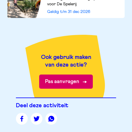
voor De Spelerij
Geldig t/m
31 dec 2026
Ook gebruik maken
van deze actie?
Pas aanvragen
Deel deze activiteit
Deel
Deel
Deel
deze
deze
deze