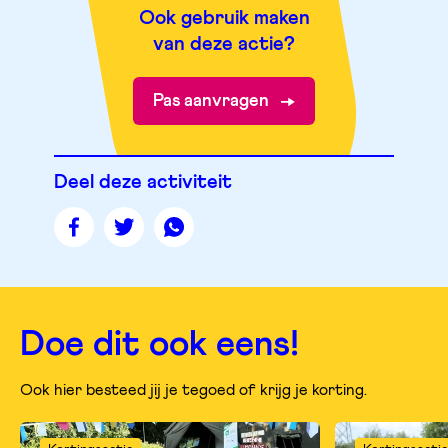
Ook gebruik maken
van deze actie?
Pas aanvragen
Deel deze activiteit
Deel
Deel
Deel
deze
deze
deze
pagina
pagina
pagina
op
op
op
facebook
twitter
whatsapp
Doe dit ook eens!
Ook hier besteed jij je tegoed of krijg je korting.