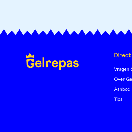
Direct
Vragen 
Over Ge
Aanbod
Tips