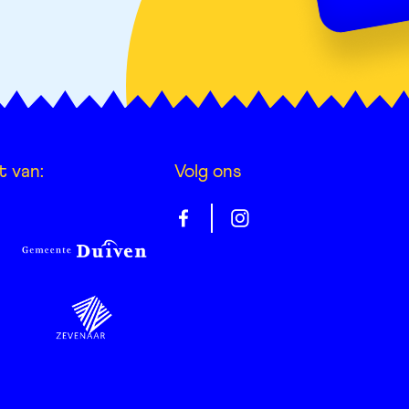
t van:
Volg ons
Gelrepas
Gelrepas
op
op
facebook
instagram