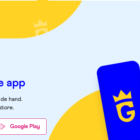
e app
 de hand.
store
.
Google Play