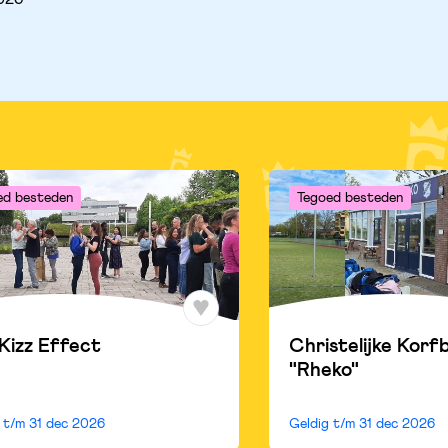
ed besteden
Tegoed besteden
Kizz Effect
Christelijke Korf
"Rheko"
g t/m
31 dec 2026
Geldig t/m
31 dec 2026