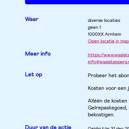
Waar
diverse locaties
geen
1
1000XX
Arnhem
Open locatie in map
Meer info
https://www.waalsta
info@waalstappers.n
Let op
Probeer het abon
Kosten voor een j
Alléén de kosten
Gelrepastegoed, e
bekostigen.
Duur van de actie
Geldig t/m 31 dec 