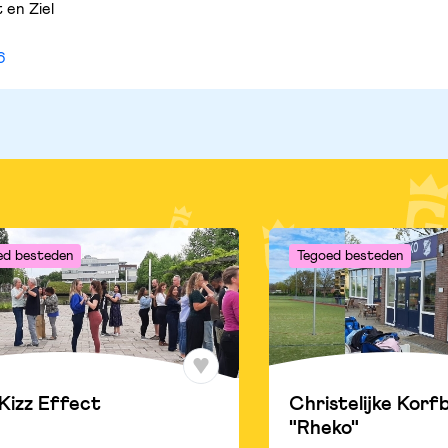
 en Ziel
6
ed besteden
Tegoed besteden
Kizz Effect
Christelijke Korf
"Rheko"