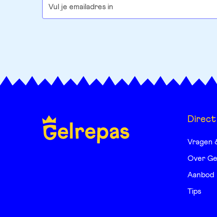
Direct
Vragen 
Over Ge
Aanbod
Tips