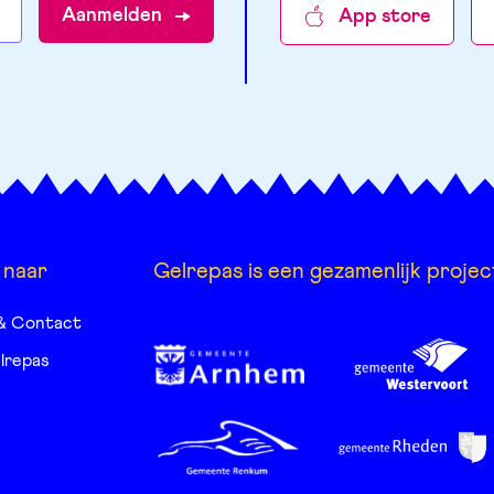
Aanmelden
App store
 naar
Gelrepas is een gezamenlijk projec
& Contact
lrepas