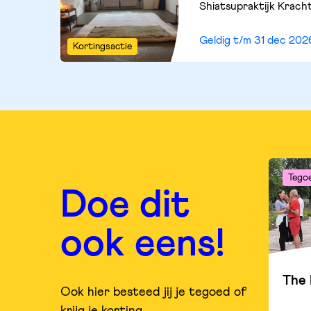
Shiatsupraktijk Kracht
Geldig t/m
31 dec 202
Kortingsactie
Tego
Doe dit
ook eens!
The 
Ook hier besteed jij je tegoed of
krijg je korting.