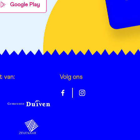
Google Play
t van:
Volg ons
Gelrepas
Gelrepas
op
op
facebook
instagram