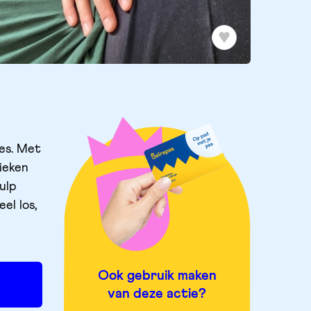
pes. Met
ieken
ulp
el los,
Ook gebruik maken
van deze actie?