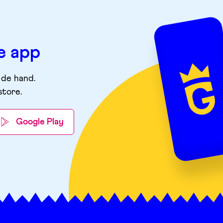
e app
 de hand.
store
.
Google Play