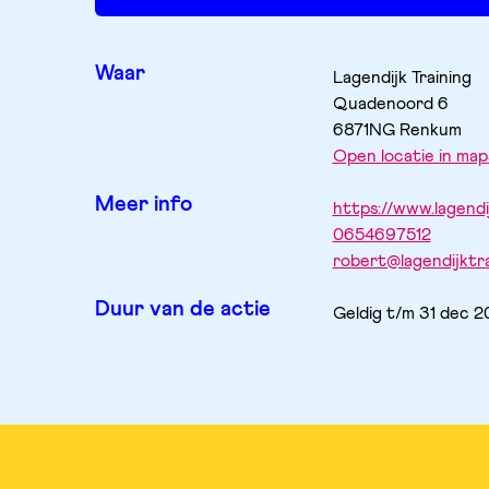
Waar
Lagendijk Training 
Quadenoord
6
6871NG
Renkum
Open locatie in map
Meer info
https://www.lagendij
0654697512
robert@lagendijktra
Duur van de actie
Geldig t/m 31 dec 