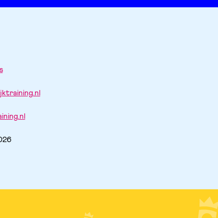
s
ktraining.nl
ining.nl
2026