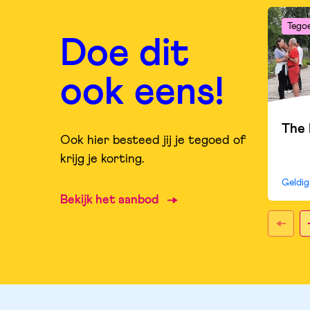
Tego
Doe dit
ook eens!
The 
Ook hier besteed jij je tegoed of
krijg je korting.
Geldi
Bekijk het aanbod