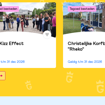
ed besteden
Tegoed besteden
Kizz Effect
Christelijke Korf
"Rheko"
g t/m
31 dec 2026
Geldig t/m
31 dec 2026