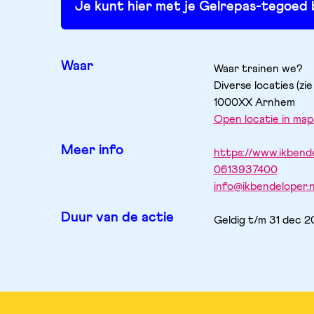
Je kunt hier met je Gelrepas-tegoed 
Waar
Waar trainen we?
Diverse locaties (zie
1000XX
Arnhem
Open locatie in map
Meer info
https://www.ikbende
0613937400
info@ikbendeloper.n
Duur van de actie
Geldig t/m 31 dec 