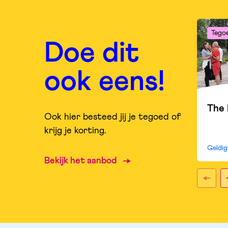
Tego
Doe dit
ook eens!
The 
Ook hier besteed jij je tegoed of
krijg je korting.
Geldi
Bekijk het aanbod