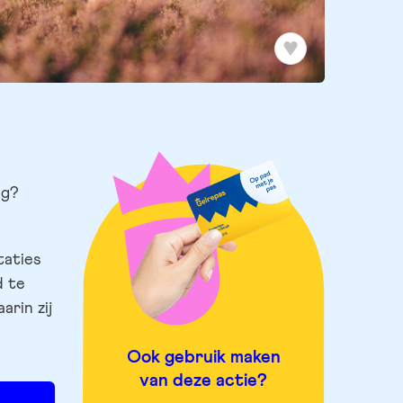
ng?
taties
d te
rin zij
Ook gebruik maken
van deze actie?