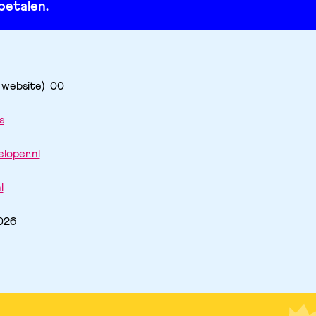
betalen.
 website) 
00
s
loper.nl
l
2026