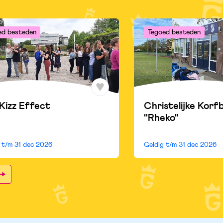
ed besteden
Tegoed besteden
Kizz Effect
Christelijke Korf
"Rheko"
g t/m
31 dec 2026
Geldig t/m
31 dec 2026