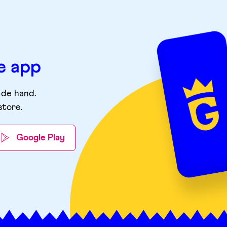
e app
 de hand.
store
.
Google Play