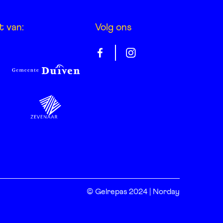
t van:
Volg ons
Gelrepas
Gelrepas
op
op
facebook
instagram
© Gelrepas 2024 | Norday