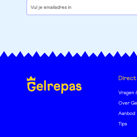
Direct
Vragen 
Over Ge
Aanbod
Tips