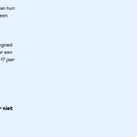
an hun 
een 
egoed 
r een 
7 jaar 
niet 