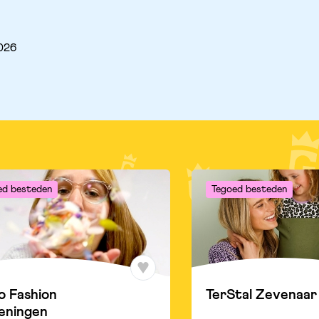
2026
ed besteden
Tegoed besteden
o Fashion
TerStal Zevenaar
eningen