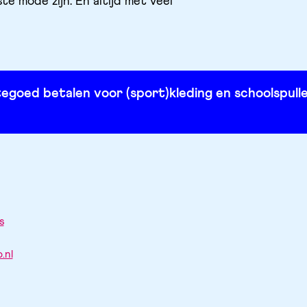
te mode zijn. En altijd met veel
s
.nl