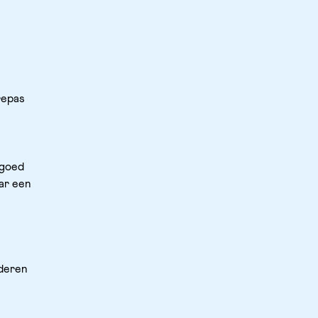
epas 
goed 
ar een 
deren 