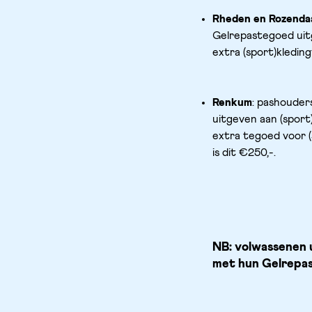
Rheden en Rozenda
Gelrepastegoed uitg
extra (sport)kledin
Renkum
: pashouder
uitgeven aan (sport)
extra tegoed voor (s
is dit €250,-.
NB: volwassenen u
met hun Gelrepas