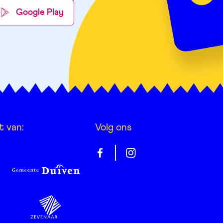
Google Play
t van:
Volg ons
Gelrepas
Gelrepas
op
op
facebook
instagram