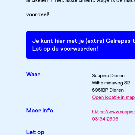
artikelen in het assortiment volgens de laats
voordeel!
Je kunt hier met je (extra) Gelrepas-tegoed betalen voor (sport)kleding en schoolspullen.
Let op de voorwaarden!
Waar
Scapino Dieren
Wilhelminaweg
32
6951BP
Dieren
Open locatie in map
Meer info
https://www.scapino
0313412696
Let op