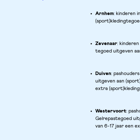
Arnhem
: kinderen i
(sport)kledingtegoed
Zevenaar
: kinderen
tegoed uitgeven aan
Duiven
: pashouders
uitgeven aan (sport)
extra (sport)kledin
Westervoort
: pash
Gelrepastegoed uitg
van 6-17 jaar een ex