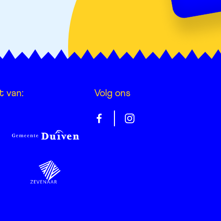
t van:
Volg ons
Gelrepas
Gelrepas
op
op
facebook
instagram