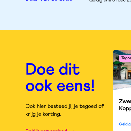
Geldig t/m 31 dec 
Tego
Doe dit
ook eens!
Zwe
Ook hier besteed jij je tegoed of
Kop
krijg je korting.
Geldi