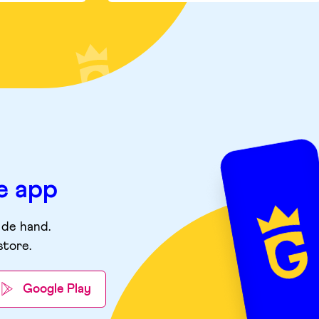
e app
 de hand.
store
.
Google Play