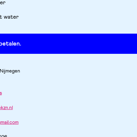
ter
et water
betalen.
 Nijmegen
s
kzn.nl
mail.com