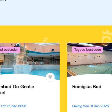
2026
ed besteden
Tegoed besteden
mbad De Grote
Remigius Bad
pel
g t/m
31 dec 2026
Geldig t/m
31 dec 2026