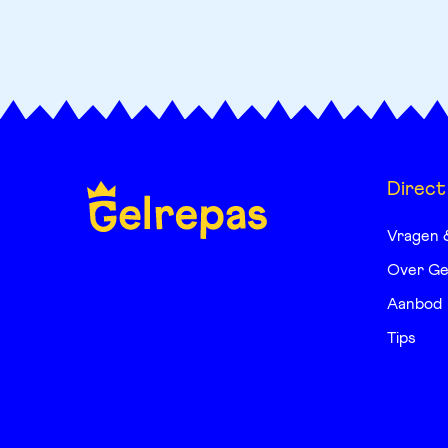
Direct
Vragen 
Over Ge
Aanbod
Tips