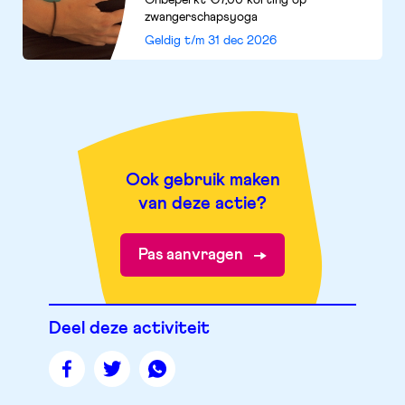
Onbeperkt €7,00 korting op
zwangerschapsyoga
Geldig t/m
31 dec 2026
Ook gebruik maken
van deze actie?
Pas aanvragen
Deel deze activiteit
Deel
Deel
Deel
deze
deze
deze