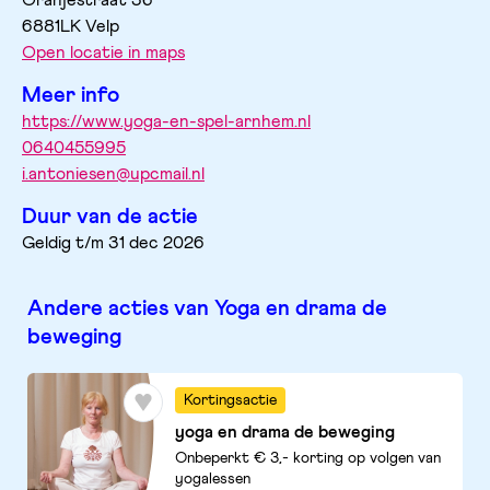
Oranjestraat
36
6881LK
Velp
Open locatie in maps
Meer info
https://www.yoga-en-spel-arnhem.nl
0640455995
i.antoniesen@upcmail.nl
Duur van de actie
Geldig t/m 31 dec 2026
Andere acties van Yoga en drama de
beweging
Kortingsactie
yoga en drama de beweging
Onbeperkt € 3,- korting op volgen van
yogalessen