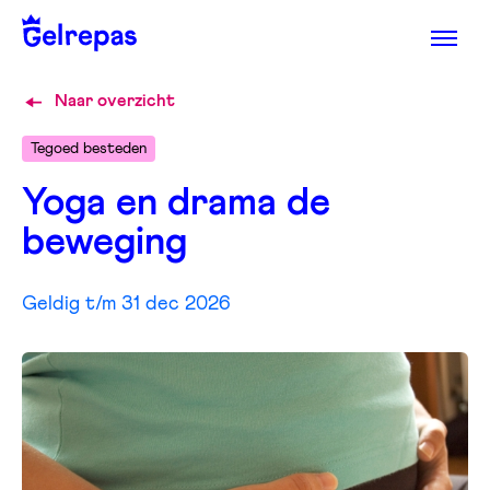
Naar overzicht
Tegoed besteden
Yoga en drama de
beweging
Geldig t/m 31 dec 2026