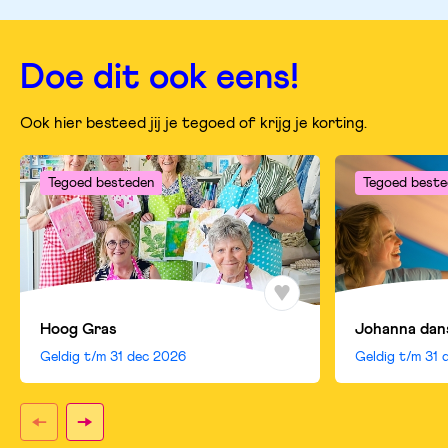
pagina
pagina
pagina
op
op
op
facebook
twitter
whatsapp
Doe dit ook eens!
Ook hier besteed jij je tegoed of krijg je korting.
Tegoed besteden
Tegoed beste
Hoog Gras
Johanna dan
Geldig t/m
31 dec 2026
Geldig t/m
31 