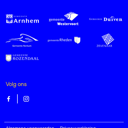
Volg ons
Gelrepas
Gelrepas
op
op
facebook
instagram