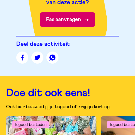
van deze actie?
Pas aanvragen
Deel deze activiteit
Deel
Deel
Deel
deze
deze
deze
pagina
pagina
pagina
op
op
op
facebook
twitter
whatsapp
Doe dit ook eens!
Ook hier besteed jij je tegoed of krijg je korting.
Tegoed besteden
Tegoed beste