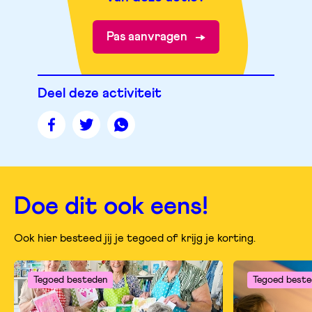
Pas aanvragen
Deel deze activiteit
Deel
Deel
Deel
deze
deze
deze
pagina
pagina
pagina
op
op
op
facebook
twitter
whatsapp
Doe dit ook eens!
Ook hier besteed jij je tegoed of krijg je korting.
Tegoed besteden
Tegoed beste