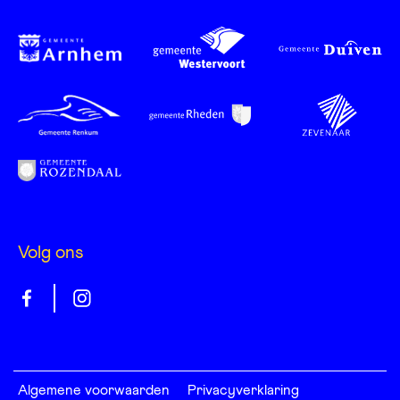
Volg ons
Gelrepas
Gelrepas
op
op
facebook
instagram
Algemene voorwaarden
Privacyverklaring